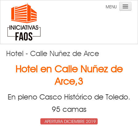
MENU
Hotel - Calle Nuñez de Arce
Hotel en Calle Nuñez de
Arce,3
Inicio
¿Quiénes somos?
En pleno Casco Histórico de Toledo.
Ceo Iniciativas Faos
95 camas
Construcciones
APERTURA DICIEMBRE 2019
Obra Civil
Obra Privada