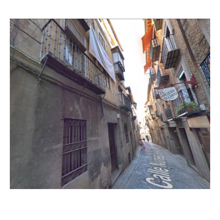
Rehabilitaciones
Promociones inmobiliarias
Promociones en venta
7 Viviendas Casco Histórico Toledo
4 Viviendas en Casco Histórico Toledo
Unifamiliares Urb. Vergel, Bargas
Unifamiliares - Argés, Toledo
Unifamiliares. Calle Trinitarios, 2
Unifamiliares. Calle Trinitarios, 14
Terrenos en venta
Explotación Turística Propia
Hotel en Toledo
Apartamentos Turísticos